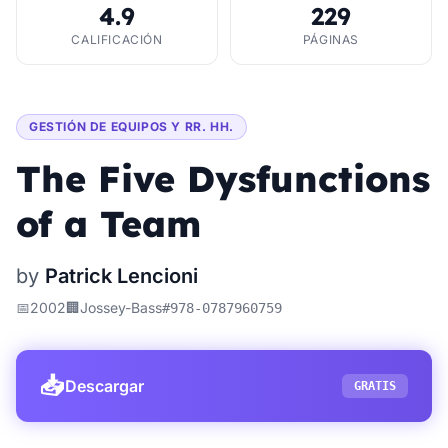
4.9
229
CALIFICACIÓN
PÁGINAS
GESTIÓN DE EQUIPOS Y RR. HH.
The Five Dysfunctions
of a Team
by
Patrick Lencioni
📅
2002
🏢
Jossey-Bass
#
978-0787960759
📥
Descargar
GRATIS