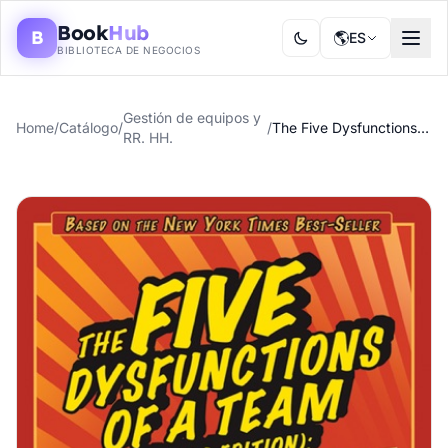
Book
Hub
B
🌎
ES
BIBLIOTECA DE NEGOCIOS
Gestión de equipos y
Home
/
Catálogo
/
/
The Five Dysfunctions of a Team
RR. HH.