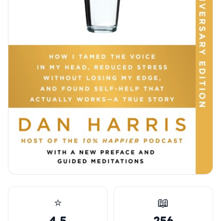
⭐
📖
4.5
256