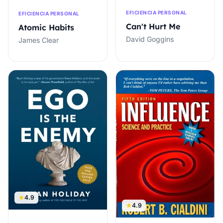
EFICIENCIA PERSONAL
EFICIENCIA PERSONAL
Can't Hurt Me
Atomic Habits
David Goggins
James Clear
4.9
4.9