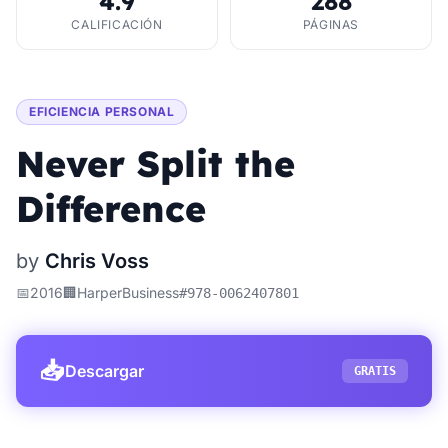
4.9
288
CALIFICACIÓN
PÁGINAS
EFICIENCIA PERSONAL
Never Split the
Difference
by
Chris Voss
📅
2016
🏢
HarperBusiness
#
978-0062407801
📥
Descargar
GRATIS