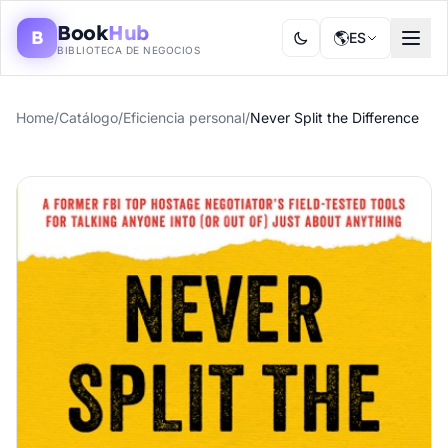
Book
Hub
B
🌎
ES
BIBLIOTECA DE NEGOCIOS
Home
/
Catálogo
/
Eficiencia personal
/
Never Split the Difference