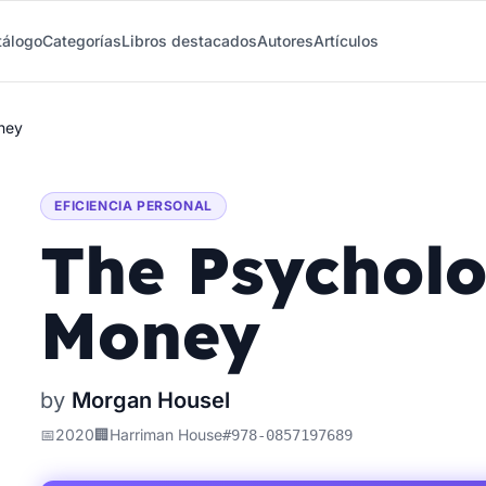
tálogo
Categorías
Libros destacados
Autores
Artículos
ney
EFICIENCIA PERSONAL
The Psycholo
Money
by
Morgan Housel
📅
2020
🏢
Harriman House
#
978-0857197689