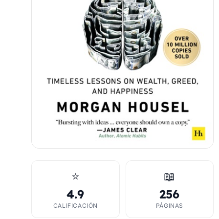
⭐
📖
4.9
256
CALIFICACIÓN
PÁGINAS