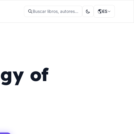
🌎
Buscar libros, autores...
ES
gy of