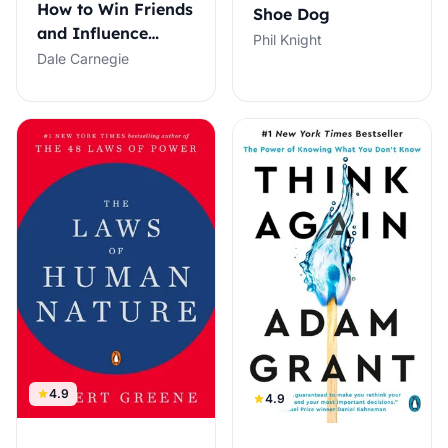
How to Win Friends
Shoe Dog
and Influence
Phil Knight
People
Dale Carnegie
4.9
4.9