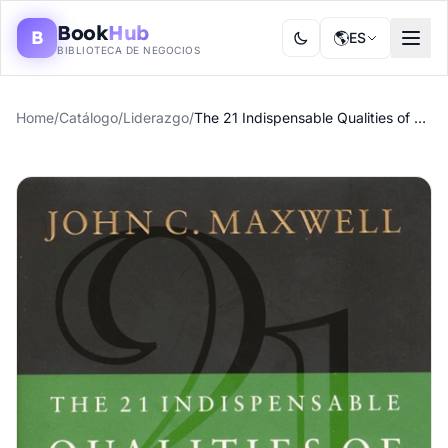
Book
Hub
B
🌎
ES
BIBLIOTECA DE NEGOCIOS
Home
/
Catálogo
/
Liderazgo
/
The 21 Indispensable Qualities of a Leader