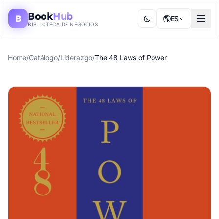
Book
Hub
B
🌎
ES
BIBLIOTECA DE NEGOCIOS
Home
/
Catálogo
/
Liderazgo
/
The 48 Laws of Power