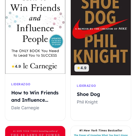
4.9
4.9
LIDERAZGO
LIDERAZGO
How to Win Friends
Shoe Dog
and Influence
Phil Knight
People
Dale Carnegie