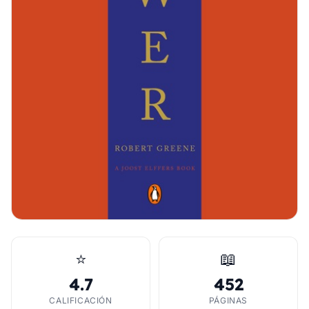
⭐
📖
4.7
452
CALIFICACIÓN
PÁGINAS