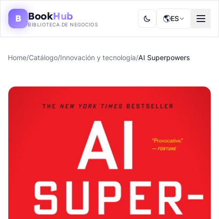
Book
Hub
B
🌎
ES
BIBLIOTECA DE NEGOCIOS
Home
/
Catálogo
/
Innovación y tecnología
/
AI Superpowers