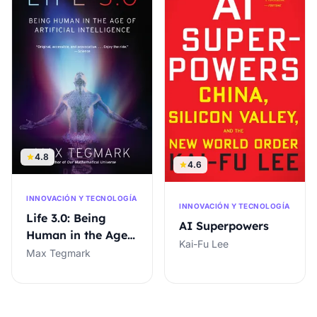
4.8
4.6
INNOVACIÓN Y TECNOLOGÍA
INNOVACIÓN Y TECNOLOGÍA
Life 3.0: Being
AI Superpowers
Human in the Age
Kai-Fu Lee
of Artificial
Max Tegmark
Intelligence