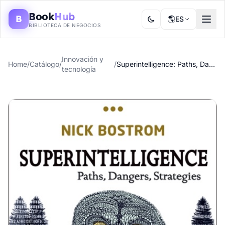
Book
Hub
B
🌎
ES
BIBLIOTECA DE NEGOCIOS
Innovación y
Home
/
Catálogo
/
/
Superintelligence: Paths, Dangers, Strategies
tecnología