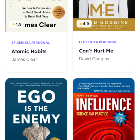
4.9
4.9
EFICIENCIA PERSONAL
EFICIENCIA PERSONAL
Can't Hurt Me
Atomic Habits
David Goggins
James Clear