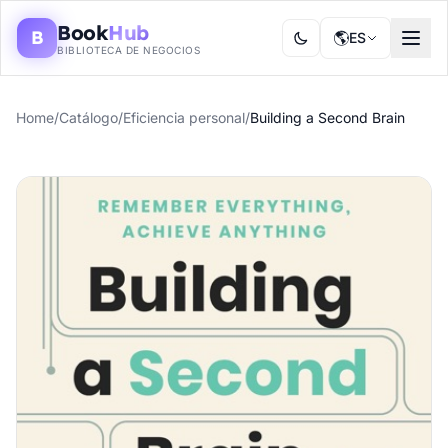
Book
Hub
B
🌎
ES
BIBLIOTECA DE NEGOCIOS
Home
/
Catálogo
/
Eficiencia personal
/
Building a Second Brain