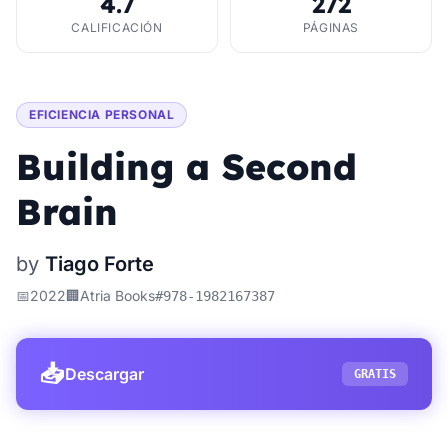
4.7
272
CALIFICACIÓN
PÁGINAS
EFICIENCIA PERSONAL
Building a Second
Brain
by
Tiago Forte
📅
2022
🏢
Atria Books
#
978-1982167387
📥
Descargar
GRATIS