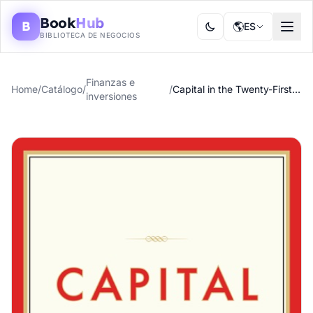
Book
Hub
B
🌎
ES
BIBLIOTECA DE NEGOCIOS
Finanzas e
Home
/
Catálogo
/
/
Capital in the Twenty-First Century
inversiones