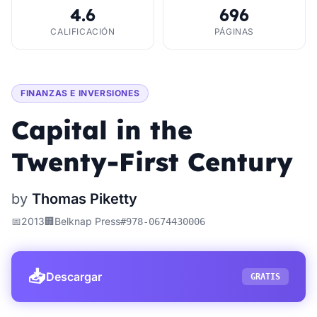
4.6
696
CALIFICACIÓN
PÁGINAS
FINANZAS E INVERSIONES
Capital in the
Twenty-First Century
by
Thomas Piketty
📅
2013
🏢
Belknap Press
#
978-0674430006
📥
Descargar
GRATIS