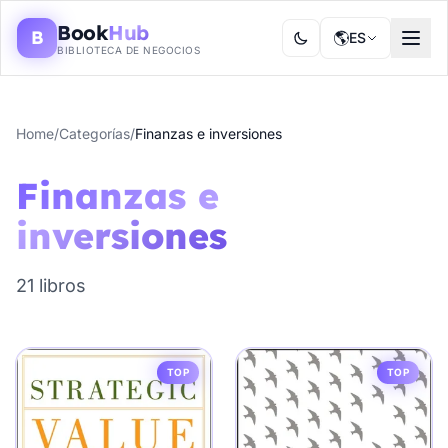
Book
Hub
B
🌎
ES
BIBLIOTECA DE NEGOCIOS
Home
/
Categorías
/
Finanzas e inversiones
Finanzas e
inversiones
21 libros
TOP
TOP