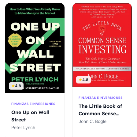
4.8
4.8
FINANZAS E INVERSIONES
FINANZAS E INVERSIONES
The Little Book of
One Up on Wall
Common Sense
Street
Investing
John C. Bogle
Peter Lynch