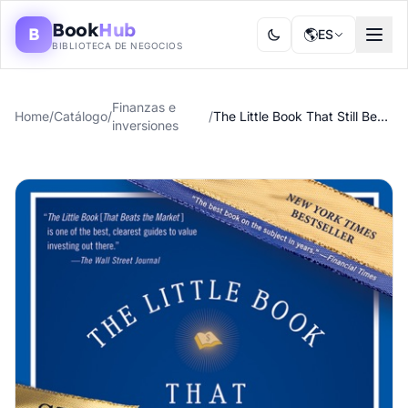
Book
Hub
B
🌎
ES
BIBLIOTECA DE NEGOCIOS
Finanzas e
Home
/
Catálogo
/
/
The Little Book That Still Beats the Market
inversiones