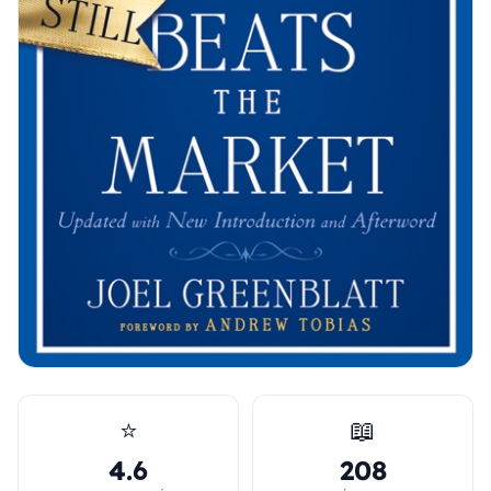
⭐
📖
4.6
208