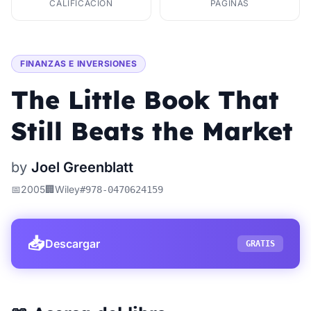
CALIFICACIÓN
PÁGINAS
FINANZAS E INVERSIONES
The Little Book That
Still Beats the Market
by
Joel Greenblatt
📅
2005
🏢
Wiley
#
978-0470624159
📥
Descargar
GRATIS