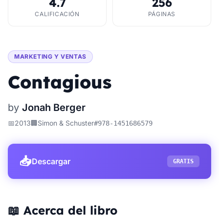
4.7
256
CALIFICACIÓN
PÁGINAS
MARKETING Y VENTAS
Contagious
by
Jonah Berger
📅
2013
🏢
Simon & Schuster
#
978-1451686579
📥
Descargar
GRATIS
📖 Acerca del libro