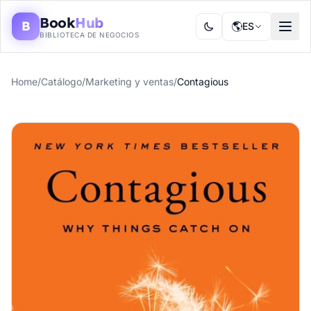
Book
Hub
B
🌎
ES
BIBLIOTECA DE NEGOCIOS
Home
/
Catálogo
/
Marketing y ventas
/
Contagious