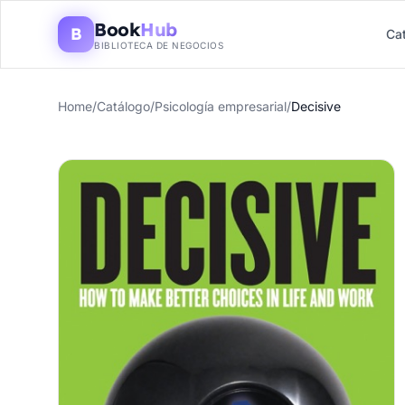
Book
Hub
B
Ca
BIBLIOTECA DE NEGOCIOS
Home
/
Catálogo
/
Psicología empresarial
/
Decisive