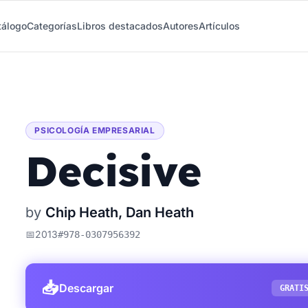
tálogo
Categorías
Libros destacados
Autores
Artículos
PSICOLOGÍA EMPRESARIAL
Decisive
by
Chip Heath, Dan Heath
📅
2013
#
978-0307956392
📥
Descargar
GRATI