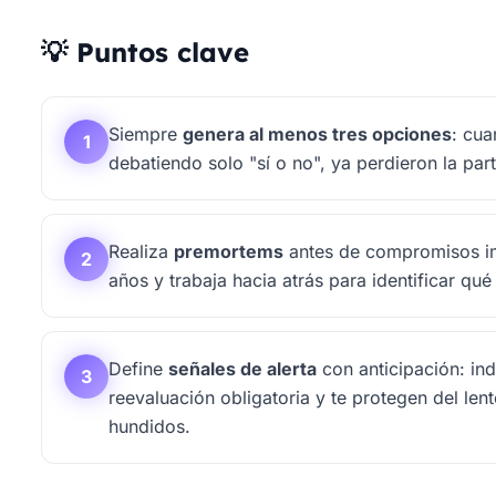
💡 Puntos clave
Siempre
genera al menos tres opciones
: cua
1
debatiendo solo "sí o no", ya perdieron la par
Realiza
premortems
antes de compromisos imp
2
años y trabaja hacia atrás para identificar qu
Define
señales de alerta
con anticipación: in
3
reevaluación obligatoria y te protegen del le
hundidos.