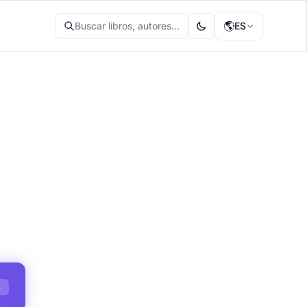
🌎
Buscar libros, autores...
ES
S