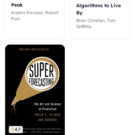
Peak
Algorithms to Live
By
Anders Ericsson, Robert
Pool
Brian Christian, Tom
Griffiths
4.7