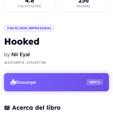
4.8
256
CALIFICACIÓN
PÁGINAS
PSICOLOGÍA EMPRESARIAL
Hooked
by
Nir Eyal
📅
2014
#
978-1591847786
📥
Descargar
GRATIS
📖 Acerca del libro