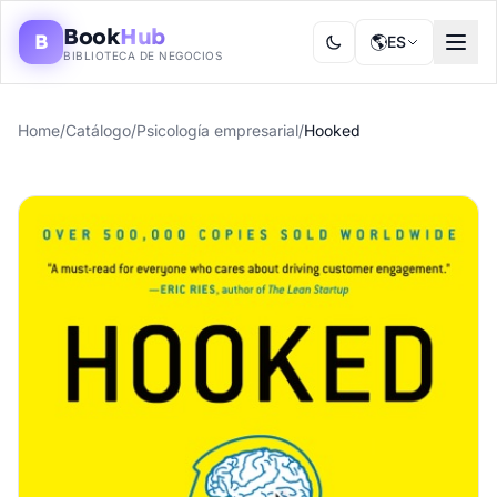
Book
Hub
B
🌎
ES
BIBLIOTECA DE NEGOCIOS
Home
/
Catálogo
/
Psicología empresarial
/
Hooked