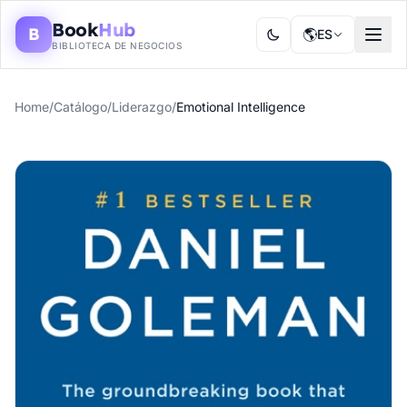
Book
Hub
B
🌎
ES
BIBLIOTECA DE NEGOCIOS
Home
/
Catálogo
/
Liderazgo
/
Emotional Intelligence