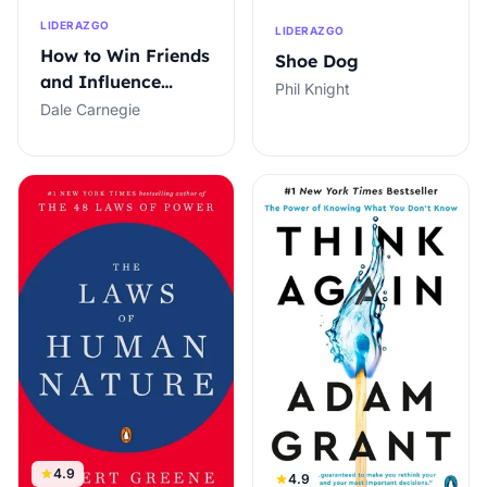
LIDERAZGO
LIDERAZGO
How to Win Friends
Shoe Dog
and Influence
Phil Knight
People
Dale Carnegie
4.9
4.9