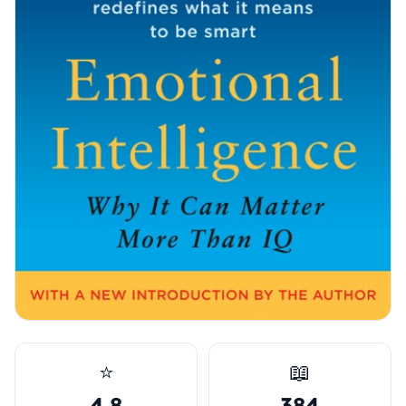
⭐
📖
4.8
384