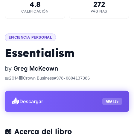
4.8
272
CALIFICACIÓN
PÁGINAS
EFICIENCIA PERSONAL
Essentialism
by
Greg McKeown
📅
2014
🏢
Crown Business
#
978-0804137386
📥
Descargar
GRATIS
📖 Acerca del libro