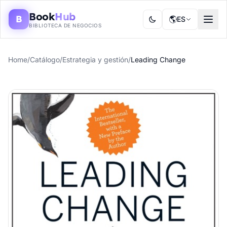
Book
Hub
B
🌎
ES
BIBLIOTECA DE NEGOCIOS
Home
/
Catálogo
/
Estrategia y gestión
/
Leading Change