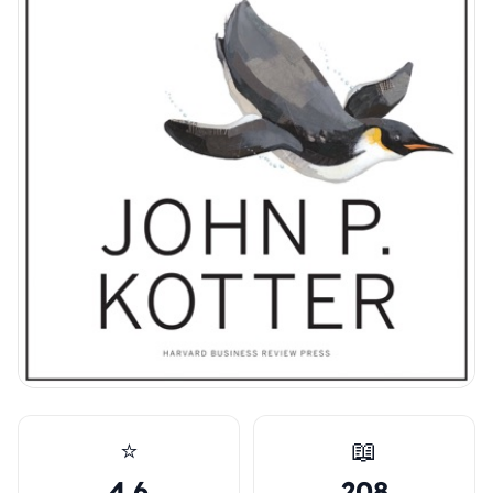
⭐
📖
4.6
208