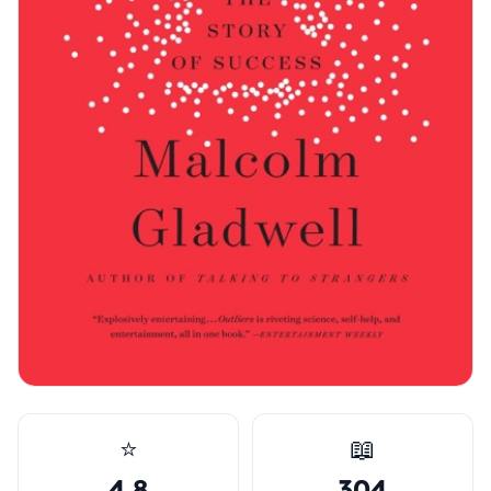
⭐
📖
4.8
304