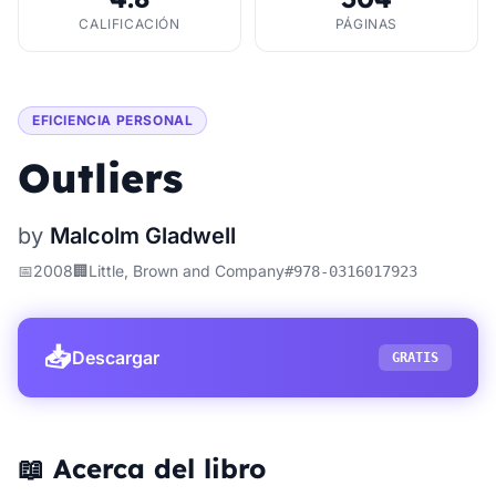
CALIFICACIÓN
PÁGINAS
EFICIENCIA PERSONAL
Outliers
by
Malcolm Gladwell
📅
2008
🏢
Little, Brown and Company
#
978-0316017923
📥
Descargar
GRATIS
📖 Acerca del libro