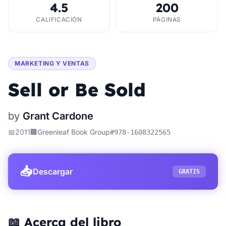
4.5
200
CALIFICACIÓN
PÁGINAS
MARKETING Y VENTAS
Sell or Be Sold
by
Grant Cardone
📅
2011
🏢
Greenleaf Book Group
#
978-1608322565
📥
Descargar
GRATIS
📖 Acerca del libro