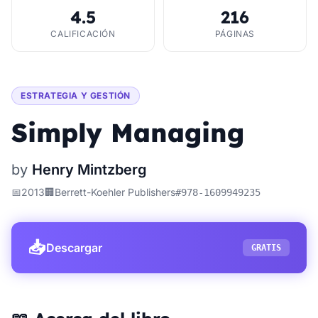
4.5
216
CALIFICACIÓN
PÁGINAS
ESTRATEGIA Y GESTIÓN
Simply Managing
by
Henry Mintzberg
📅
2013
🏢
Berrett-Koehler Publishers
#
978-1609949235
📥
Descargar
GRATIS