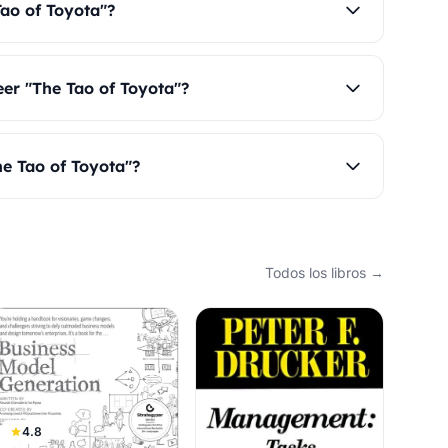
Tao of Toyota"?
eer "The Tao of Toyota"?
he Tao of Toyota"?
Todos los libros →
4.8