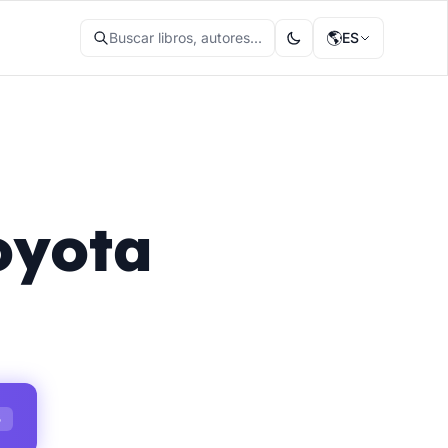
🌎
Buscar libros, autores...
ES
oyota
S