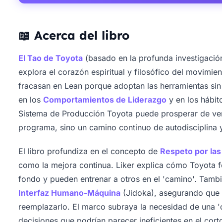
📖 Acerca del libro
El Tao de Toyota
(basado en la profunda investigación
explora el corazón espiritual y filosófico del movimi
fracasan en Lean porque adoptan las herramientas sin 
en los
Comportamientos de Liderazgo
y en los hábit
Sistema de Producción Toyota puede prosperar de ver
programa, sino un camino continuo de autodisciplina 
El libro profundiza en el concepto de
Respeto por la
como la mejora continua. Liker explica cómo Toyota
fondo y pueden entrenar a otros en el 'camino'. Tambié
Interfaz Humano-Máquina
(Jidoka), asegurando que l
reemplazarlo. El marco subraya la necesidad de una 'o
decisiones que podrían parecer ineficientes en el cort