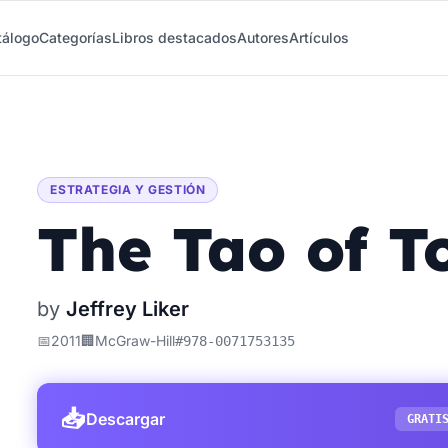
tálogo
Categorías
Libros destacados
Autores
Artículos
ESTRATEGIA Y GESTIÓN
The Tao of T
by
Jeffrey Liker
📅
2011
🏢
McGraw-Hill
#
978-0071753135
📥
Descargar
GRATI