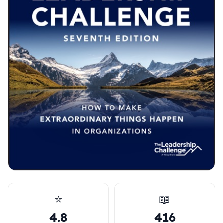
⭐
📖
4.8
416