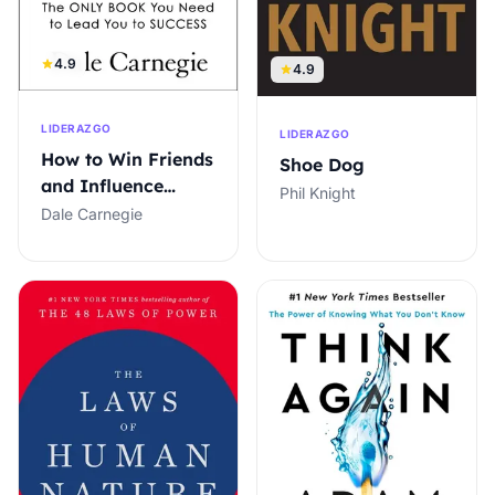
4.9
4.9
LIDERAZGO
LIDERAZGO
How to Win Friends
Shoe Dog
and Influence
Phil Knight
People
Dale Carnegie