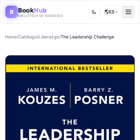
Book
Hub
B
🌎
ES
BIBLIOTECA DE NEGOCIOS
Home
/
Catálogo
/
Liderazgo
/
The Leadership Challenge