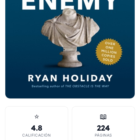
⭐
📖
4.8
224
CALIFICACIÓN
PÁGINAS