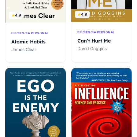
4.9
4.9
EFICIENCIA PERSONAL
EFICIENCIA PERSONAL
Can't Hurt Me
Atomic Habits
David Goggins
James Clear