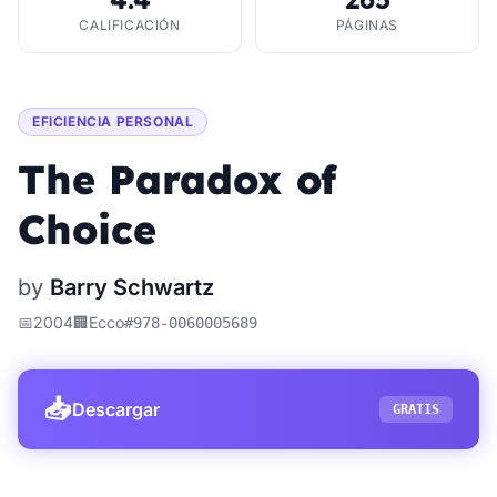
CALIFICACIÓN
PÁGINAS
EFICIENCIA PERSONAL
The Paradox of
Choice
by
Barry Schwartz
📅
2004
🏢
Ecco
#
978-0060005689
📥
Descargar
GRATIS