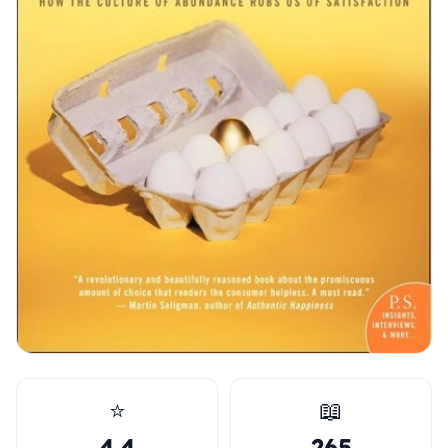
⭐
📖
4.4
265