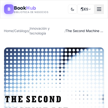
Book
Hub
B
🌎
ES
BIBLIOTECA DE NEGOCIOS
Innovación y
Home
/
Catálogo
/
/
The Second Machine Age
tecnología