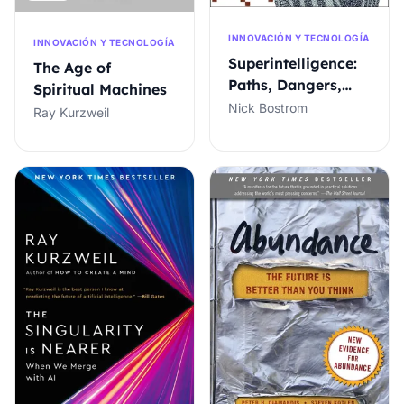
INNOVACIÓN Y TECNOLOGÍA
INNOVACIÓN Y TECNOLOGÍA
Superintelligence:
The Age of
Paths, Dangers,
Spiritual Machines
Strategies
Nick Bostrom
Ray Kurzweil