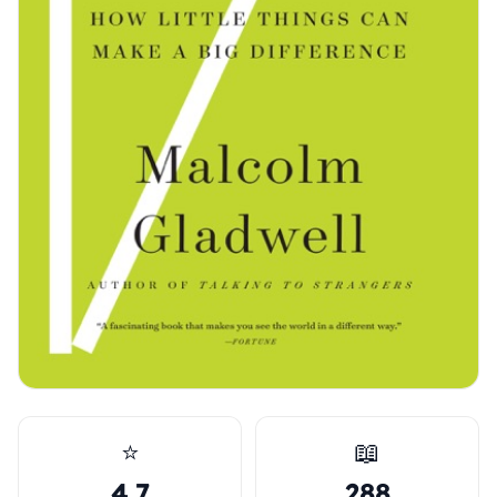
⭐
📖
4.7
288