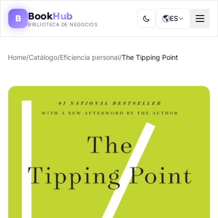
Book
Hub
B
🌎
ES
BIBLIOTECA DE NEGOCIOS
Home
/
Catálogo
/
Eficiencia personal
/
The Tipping Point