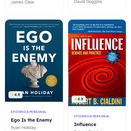
David Goggins
James Clear
4.9
4.9
EFICIENCIA PERSONAL
EFICIENCIA PERSONAL
Ego Is the Enemy
Influence
Ryan Holiday