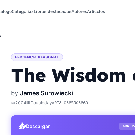
tálogo
Categorías
Libros destacados
Autores
Artículos
s
EFICIENCIA PERSONAL
The Wisdom 
by
James Surowiecki
📅
2004
🏢
Doubleday
#
978-0385503860
📥
Descargar
GRATI