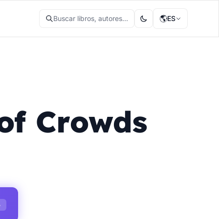
🌎
Buscar libros, autores...
ES
of Crowds
S