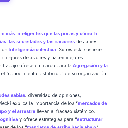
son más inteligentes que las pocas y cómo la
ías, las sociedades y las naciones
de James
o de
Inteligencia colectiva
. Surowiecki sostiene
an mejores decisiones y hacen mejores
e trabajo ofrece un marco para la
Agregación y la
el “conocimiento distribuido” de su organización
tudes sabias
: diversidad de opiniones,
ecki explica la importancia de los “
mercados de
po y el arrastre
llevan al fracaso sistémico.
cognitiva
y ofrece estrategias para “
estructurar
asar de los “
mandatos de arriba hacia abajo
”