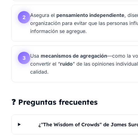
Asegura el
pensamiento independiente
, dis
2
organización para evitar que las personas infl
información se agregue.
Usa
mecanismos de agregación
—como la vo
3
convertir el “
ruido
” de las opiniones individua
calidad.
❓ Preguntas frecuentes
¿"The Wisdom of Crowds" de James Suro