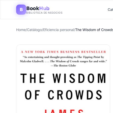
Book
Hub
B
Ca
BIBLIOTECA DE NEGOCIOS
Home
/
Catálogo
/
Eficiencia personal
/
The Wisdom of Crowd