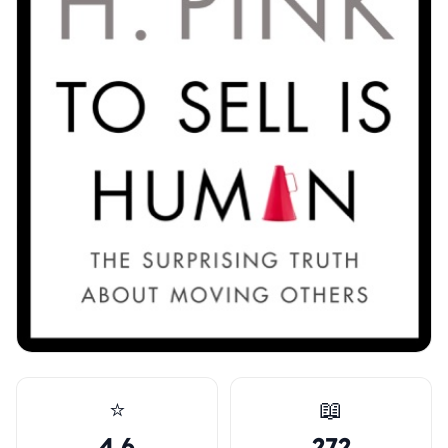
⭐
📖
4.6
272