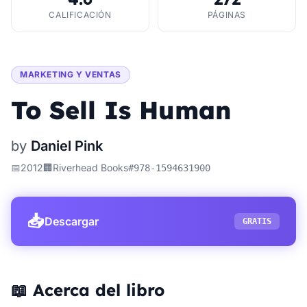
CALIFICACIÓN
PÁGINAS
MARKETING Y VENTAS
To Sell Is Human
by
Daniel Pink
📅
2012
🏢
Riverhead Books
#
978-1594631900
📥
Descargar
GRATIS
📖 Acerca del libro