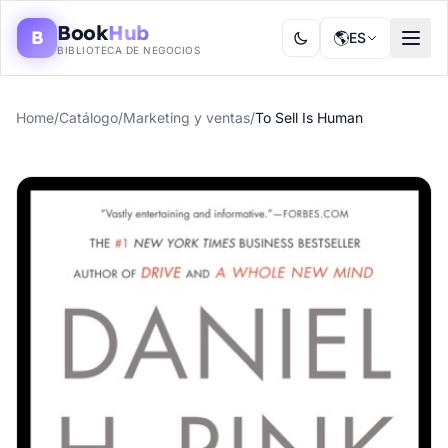
Book
Hub
B
🌎
ES
BIBLIOTECA DE NEGOCIOS
Home
/
Catálogo
/
Marketing y ventas
/
To Sell Is Human