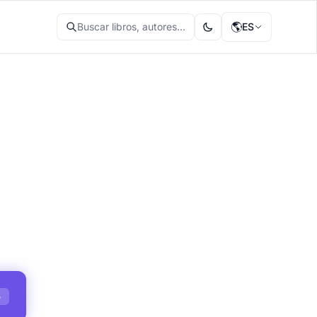
🌎
Buscar libros, autores...
ES
S