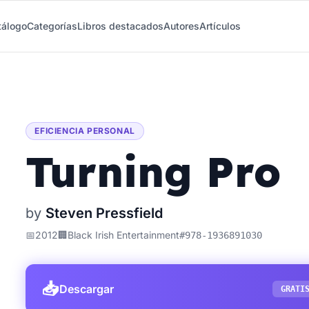
tálogo
Categorías
Libros destacados
Autores
Artículos
EFICIENCIA PERSONAL
Turning Pro
by
Steven Pressfield
📅
2012
🏢
Black Irish Entertainment
#
978-1936891030
📥
Descargar
GRATI