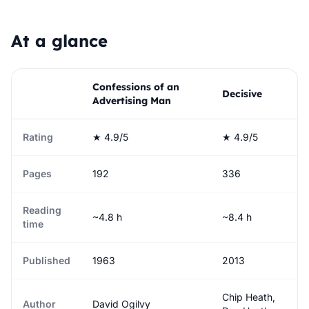
At a glance
Confessions of an
Decisive
Advertising Man
Rating
★ 4.9/5
★ 4.9/5
Pages
192
336
Reading
~4.8 h
~8.4 h
time
Published
1963
2013
Chip Heath,
Author
David Ogilvy