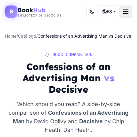
Book
Hub
B
🌎
ES
BIBLIOTECA DE NEGOCIOS
Home
/
Catálogo
/
Confessions of an Advertising Man vs Decisive
// BOOK COMPARISON
Confessions of an
Advertising Man
vs
Decisive
Which should you read? A side-by-side
comparison of
Confessions of an Advertising
Man
by David Ogilvy and
Decisive
by Chip
Heath, Dan Heath.