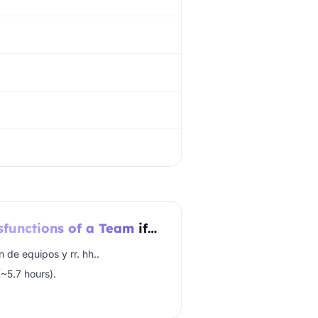
sfunctions of a Team
if…
n de equipos y rr. hh..
(~5.7 hours).