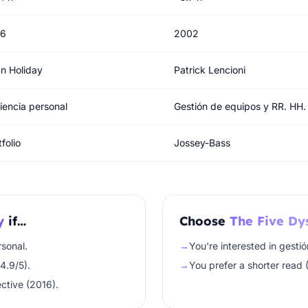
16
2002
n Holiday
Patrick Lencioni
ciencia personal
Gestión de equipos y RR. HH.
folio
Jossey-Bass
y
if…
Choose
The Five Dy
rsonal.
→
You're interested in gestió
4.9/5).
→
You prefer a shorter read 
ctive (2016).