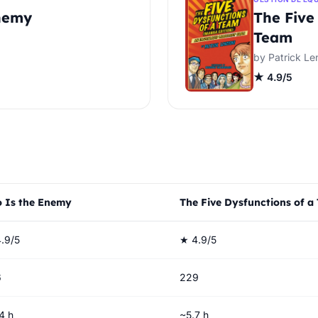
nemy
The Five
Team
by Patrick Le
★ 4.9/5
 Is the Enemy
The Five Dysfunctions of a
.9/5
★ 4.9/5
6
229
4 h
~5.7 h