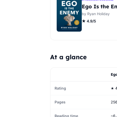
Ego Is the E
by Ryan Holiday
★ 4.9/5
At a glance
Ego
Rating
★ 4
Pages
25
Reading time
~6.