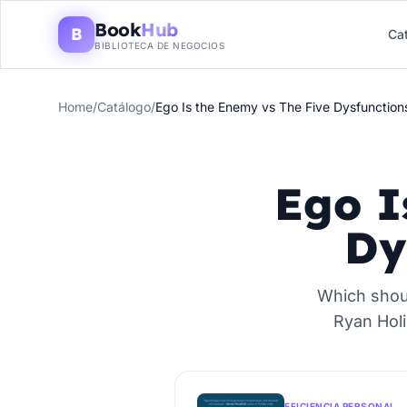
Book
Hub
B
Ca
BIBLIOTECA DE NEGOCIOS
Home
/
Catálogo
/
Ego Is the Enemy vs The Five Dysfunction
Ego I
Dy
Which shou
Ryan Hol
EFICIENCIA PERSONAL