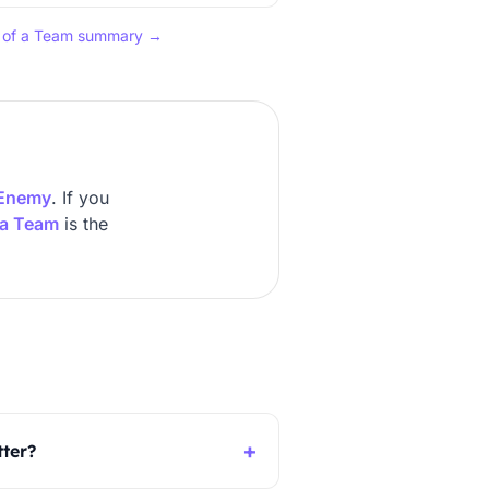
ns of a Team summary →
 Enemy
. If you
 a Team
is the
+
tter?