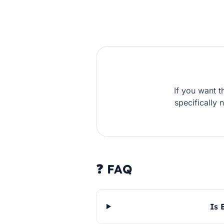
If you want t
specifically 
❓ FAQ
Is 