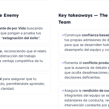
he Enemy
Key takeaways — The F
Team
nte de por Vida
buscando
 que pongan a prueba tus
✓
Construye
confianza basada
 “
estagnación del éxito
”.
tus propias admisiones de d
para que se desarrollen todo
desempeño del equipo y co
so
, reconociendo que el relato
distracción del trabajo
a ventaja competitiva de tu
✓
Fomenta el
conflicto produ
que la ausencia de debate es
que oculta desalineaciones 
decisiones deficientes.
l
para asegurar que tu
rado, permitiéndote aprender,
claridad.
✓
Asegura la
rendición de c
integrantes del equipo se s
estándares de conducta, re
intervención constante por 