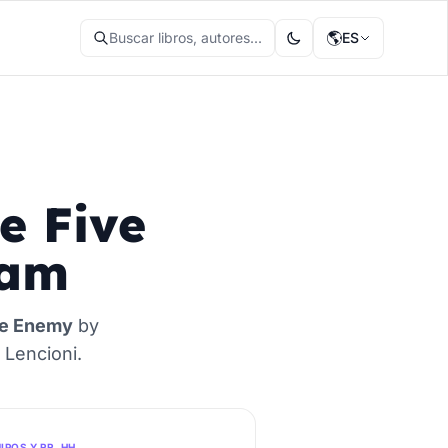
🌎
Buscar libros, autores...
ES
e Five
eam
he Enemy
by
 Lencioni.
IPOS Y RR. HH.