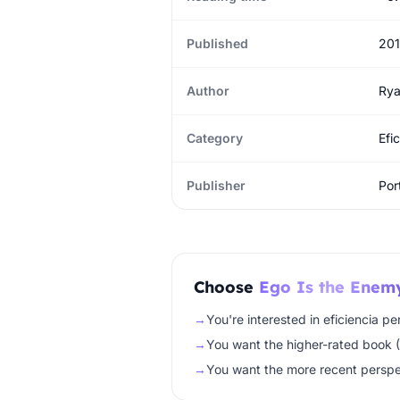
Published
20
Author
Rya
Category
Efi
Publisher
Port
Choose
Ego Is the Enem
→
You're interested in eficiencia pe
→
You want the higher-rated book (
→
You want the more recent perspe