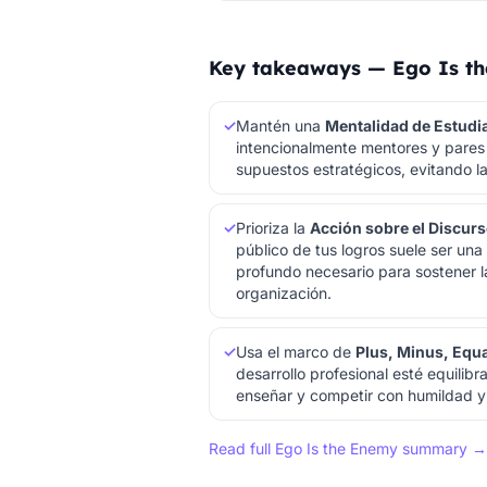
Key takeaways — Ego Is t
✓
Mantén una
Mentalidad de Estudia
intencionalmente mentores y pares
supuestos estratégicos, evitando la
✓
Prioriza la
Acción sobre el Discur
público de tus logros suele ser una 
profundo necesario para sostener l
organización.
✓
Usa el marco de
Plus, Minus, Equa
desarrollo profesional esté equilib
enseñar y competir con humildad y 
Read full Ego Is the Enemy summary →